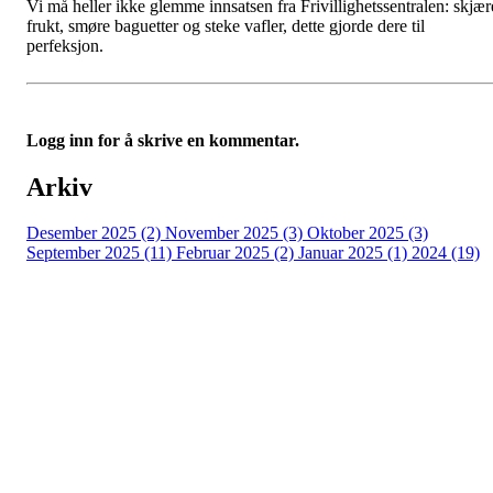
Vi må heller ikke glemme innsatsen fra Frivillighetssentralen: skjær
frukt, smøre baguetter og steke vafler, dette gjorde dere til
perfeksjon.
Logg inn for å skrive en kommentar.
Arkiv
Desember 2025 (2)
November 2025 (3)
Oktober 2025 (3)
September 2025 (11)
Februar 2025 (2)
Januar 2025 (1)
2024 (19)
ADRESSE
Industrigata 1