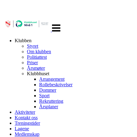
Veksle
navigasjon
Klubben
Styret
Om klubben
Politiattest
Priser
Årsmøter
Klubbhuset
Arrangement
Rollebeskrivelser
Dommer
Sport
Rekruttering
Årsplaner
Aktiviteter
Kontakt oss
Treningstider
Lagene
Medlemskap