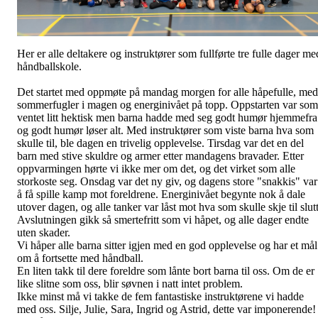
Her er alle deltakere og instruktører som fullførte tre fulle dager me
håndballskole.
Det startet med oppmøte på mandag morgen for alle håpefulle, med
sommerfugler i magen og energinivået på topp. Oppstarten var som
ventet litt hektisk men barna hadde med seg godt humør hjemmefra
og godt humør løser alt. Med instruktører som viste barna hva som
skulle til, ble dagen en trivelig opplevelse. Tirsdag var det en del
barn med stive skuldre og armer etter mandagens bravader. Etter
oppvarmingen hørte vi ikke mer om det, og det virket som alle
storkoste seg. Onsdag var det ny giv, og dagens store "snakkis" var
å få spille kamp mot foreldrene. Energinivået begynte nok å dale
utover dagen, og alle tanker var låst mot hva som skulle skje til slutt
Avslutningen gikk så smertefritt som vi håpet, og alle dager endte
uten skader.
Vi håper alle barna sitter igjen med en god opplevelse og har et mål
om å fortsette med håndball.
En liten takk til dere foreldre som lånte bort barna til oss. Om de er
like slitne som oss, blir søvnen i natt intet problem.
Ikke minst må vi takke de fem fantastiske instruktørene vi hadde
med oss. Silje, Julie, Sara, Ingrid og Astrid, dette var imponerende!