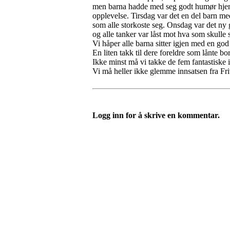
men barna hadde med seg godt humør hjemme
opplevelse. Tirsdag var det en del barn me
som alle storkoste seg. Onsdag var det ny 
og alle tanker var låst mot hva som skulle s
Vi håper alle barna sitter igjen med en go
En liten takk til dere foreldre som lånte bor
Ikke minst må vi takke de fem fantastiske i
Vi må heller ikke glemme innsatsen fra Frivi
Logg inn for å skrive en kommentar.