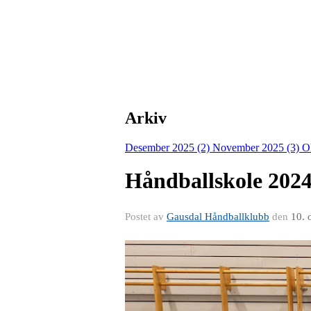
Arkiv
Desember 2025 (2)
November 2025 (3)
O
Håndballskole 202
Postet av
Gausdal Håndballklubb
den
10. 