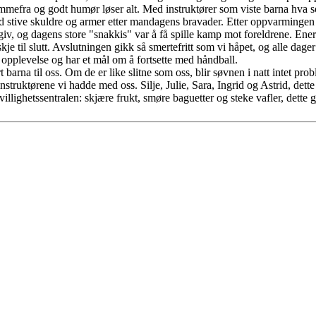
fra og godt humør løser alt. Med instruktører som viste barna hva som 
d stive skuldre og armer etter mandagens bravader. Etter oppvarmingen 
giv, og dagens store "snakkis" var å få spille kamp mot foreldrene. Ene
kje til slutt. Avslutningen gikk så smertefritt som vi håpet, og alle dage
d opplevelse og har et mål om å fortsette med håndball.
t barna til oss. Om de er like slitne som oss, blir søvnen i natt intet pro
nstruktørene vi hadde med oss. Silje, Julie, Sara, Ingrid og Astrid, det
llighetssentralen: skjære frukt, smøre baguetter og steke vafler, dette g
ADRESSE
Industrigata 1
2619 LILLEHAMMER