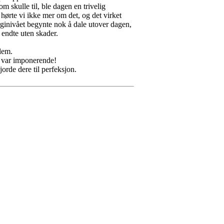
skulle til, ble dagen en trivelig
hørte vi ikke mer om det, og det virket
rginivået begynte nok å dale utover dagen,
r endte uten skader.
blem.
te var imponerende!
jorde dere til perfeksjon.