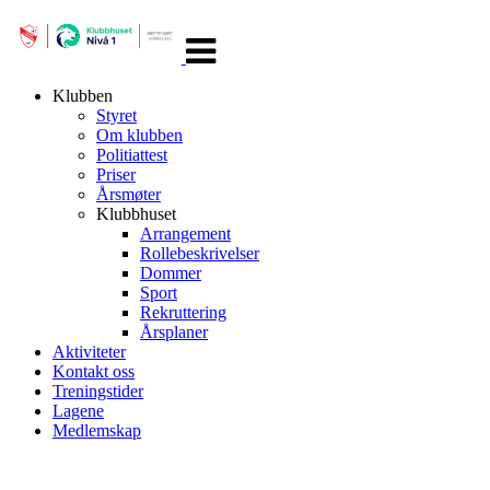
Veksle
navigasjon
Klubben
Styret
Om klubben
Politiattest
Priser
Årsmøter
Klubbhuset
Arrangement
Rollebeskrivelser
Dommer
Sport
Rekruttering
Årsplaner
Aktiviteter
Kontakt oss
Treningstider
Lagene
Medlemskap