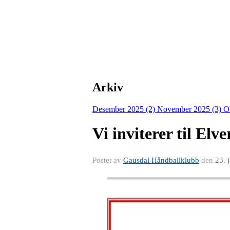
Arkiv
Desember 2025 (2)
November 2025 (3)
O
Vi inviterer til El
Postet av
Gausdal Håndballklubb
den
23. 