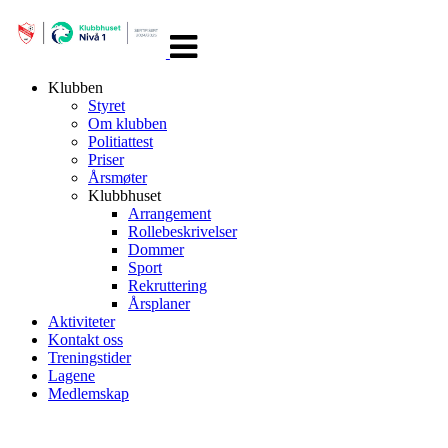
Veksle
navigasjon
Klubben
Styret
Om klubben
Politiattest
Priser
Årsmøter
Klubbhuset
Arrangement
Rollebeskrivelser
Dommer
Sport
Rekruttering
Årsplaner
Aktiviteter
Kontakt oss
Treningstider
Lagene
Medlemskap