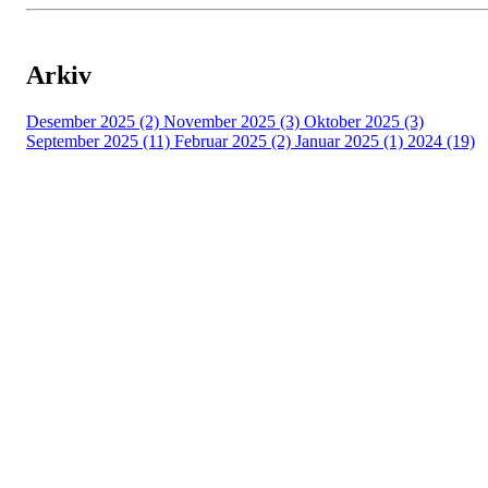
Arkiv
Desember 2025 (2)
November 2025 (3)
Oktober 2025 (3)
September 2025 (11)
Februar 2025 (2)
Januar 2025 (1)
2024 (19)
ADRESSE
Industrigata 1
2619 LILLEHAMMER
GAUSDAL HÅNDBALLKLUBB