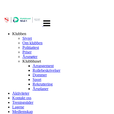
Veksle
navigasjon
Klubben
Styret
Om klubben
Politiattest
Priser
Årsmøter
Klubbhuset
Arrangement
Rollebeskrivelser
Dommer
Sport
Rekruttering
Årsplaner
Aktiviteter
Kontakt oss
Treningstider
Lagene
Medlemskap