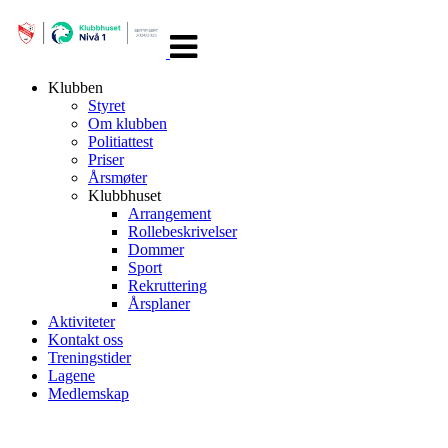
Veksle
navigasjon
Klubben
Styret
Om klubben
Politiattest
Priser
Årsmøter
Klubbhuset
Arrangement
Rollebeskrivelser
Dommer
Sport
Rekruttering
Årsplaner
Aktiviteter
Kontakt oss
Treningstider
Lagene
Medlemskap