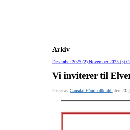
Arkiv
Desember 2025 (2)
November 2025 (3)
O
Vi inviterer til El
Postet av
Gausdal Håndballklubb
den
23. 