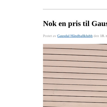
Nok en pris til Ga
Postet av
Gausdal Håndballklubb
den
18. 