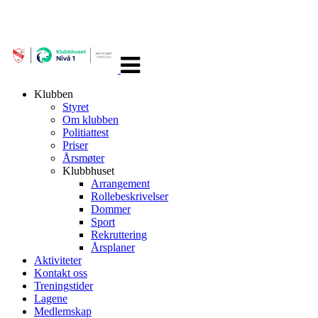
Veksle
navigasjon
Klubben
Styret
Om klubben
Politiattest
Priser
Årsmøter
Klubbhuset
Arrangement
Rollebeskrivelser
Dommer
Sport
Rekruttering
Årsplaner
Aktiviteter
Kontakt oss
Treningstider
Lagene
Medlemskap