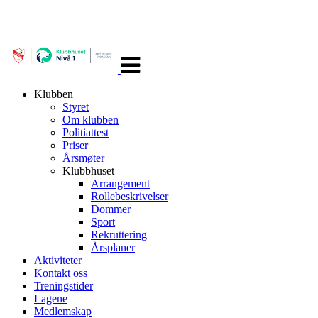
Veksle
navigasjon
Klubben
Styret
Om klubben
Politiattest
Priser
Årsmøter
Klubbhuset
Arrangement
Rollebeskrivelser
Dommer
Sport
Rekruttering
Årsplaner
Aktiviteter
Kontakt oss
Treningstider
Lagene
Medlemskap