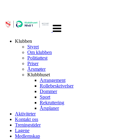
Veksle
navigasjon
Klubben
Styret
Om klubben
Politiattest
Priser
Årsmøter
Klubbhuset
Arrangement
Rollebeskrivelser
Dommer
Sport
Rekruttering
Årsplaner
Aktiviteter
Kontakt oss
Treningstider
Lagene
Medlemskap