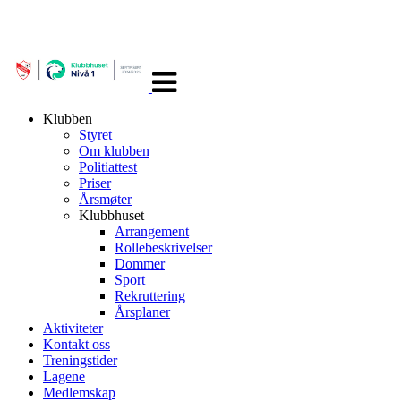
Veksle
navigasjon
Klubben
Styret
Om klubben
Politiattest
Priser
Årsmøter
Klubbhuset
Arrangement
Rollebeskrivelser
Dommer
Sport
Rekruttering
Årsplaner
Aktiviteter
Kontakt oss
Treningstider
Lagene
Medlemskap